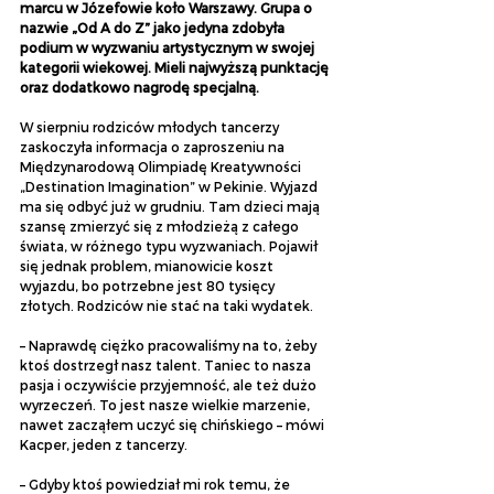
marcu w Józefowie koło Warszawy. Grupa o 
nazwie „Od A do Z” jako jedyna zdobyła 
podium w wyzwaniu artystycznym w swojej 
kategorii wiekowej. Mieli najwyższą punktację 
oraz dodatkowo nagrodę specjalną.
W sierpniu rodziców młodych tancerzy 
zaskoczyła informacja o zaproszeniu na 
Międzynarodową Olimpiadę Kreatywności 
„Destination Imagination” w Pekinie. Wyjazd 
ma się odbyć już w grudniu. Tam dzieci mają 
szansę zmierzyć się z młodzieżą z całego 
świata, w różnego typu wyzwaniach. Pojawił 
się jednak problem, mianowicie koszt 
wyjazdu, bo potrzebne jest 80 tysięcy 
złotych. Rodziców nie stać na taki wydatek.
– Naprawdę ciężko pracowaliśmy na to, żeby 
ktoś dostrzegł nasz talent. Taniec to nasza 
pasja i oczywiście przyjemność, ale też dużo 
wyrzeczeń. To jest nasze wielkie marzenie, 
nawet zacząłem uczyć się chińskiego – mówi 
Kacper, jeden z tancerzy.
– Gdyby ktoś powiedział mi rok temu, że 