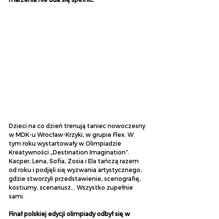
Dzieci na co dzień trenują taniec nowoczesny 
w MDK-u Wrocław-Krzyki, w grupie Flex. W 
tym roku wystartowały w Olimpiadzie 
Kreatywności „Destination Imagination”. 
Kacper, Lena, Sofia, Zosia i Ela tańczą razem 
od roku i podjęli się wyzwania artystycznego, 
gdzie stworzyli przedstawienie, scenografię, 
kostiumy, scenariusz... Wszystko zupełnie 
sami.
Finał polskiej edycji olimpiady odbył się w 