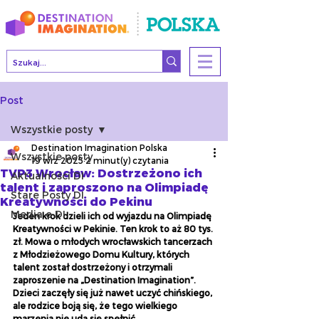
Post
Wszystkie posty
Destination Imagination Polska
Wszystkie posty
19 wrz 2025
2 minut(y) czytania
TVP3 Wrocław: Dostrzeżono ich
Aktualności DI
talent i zaproszono na Olimpiadę
Stare Posty DI
Kreatywności do Pekinu
Media o DI
Jeden krok dzieli ich od wyjazdu na Olimpiadę 
Kreatywności w Pekinie. Ten krok to aż 80 tys. 
zł. Mowa o młodych wrocławskich tancerzach 
z Młodzieżowego Domu Kultury, których 
talent został dostrzeżony i otrzymali 
zaproszenie na „Destination Imagination”. 
Dzieci zaczęły się już nawet uczyć chińskiego, 
ale rodzice boją się, że tego wielkiego 
marzenia nie uda się spełnić.