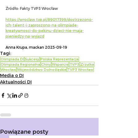
Źródło: Fakty TVP3 Wrocław
https://wroclaw.tvp.pl/89017399/dostrzezono-
ich-talent-i-zaproszono-na-olimpiade-
kreatywnosci-do-pekinu-dzieci-nie-maja-
pieniedzy-na-wyjazd
Anna Krupa, mackan 2025-09-19
Tagi:
Olimpiada DI
Sukcesy
Polska Reprezentacja
Olimpiada Regionalna
Chiny
Wsparcie
TVP3
Zrzutka
Wrocław
Województwo Dolnośląskie
TVP3 Wrocław
Media o DI
Aktualności DI
Powiązane posty