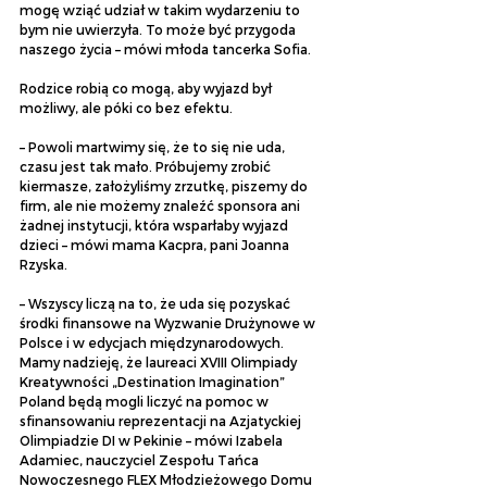
mogę wziąć udział w takim wydarzeniu to 
bym nie uwierzyła. To może być przygoda 
naszego życia – mówi młoda tancerka Sofia.
Rodzice robią co mogą, aby wyjazd był 
możliwy, ale póki co bez efektu.
– Powoli martwimy się, że to się nie uda, 
czasu jest tak mało. Próbujemy zrobić 
kiermasze, założyliśmy zrzutkę, piszemy do 
firm, ale nie możemy znaleźć sponsora ani 
żadnej instytucji, która wsparłaby wyjazd 
dzieci – mówi mama Kacpra, pani Joanna 
Rzyska.
– Wszyscy liczą na to, że uda się pozyskać 
środki finansowe na Wyzwanie Drużynowe w 
Polsce i w edycjach międzynarodowych. 
Mamy nadzieję, że laureaci XVIII Olimpiady 
Kreatywności „Destination Imagination” 
Poland będą mogli liczyć na pomoc w 
sfinansowaniu reprezentacji na Azjatyckiej 
Olimpiadzie DI w Pekinie – mówi Izabela 
Adamiec, nauczyciel Zespołu Tańca 
Nowoczesnego FLEX Młodzieżowego Domu 