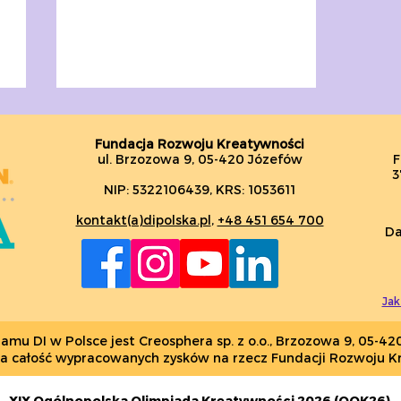
Fundacja Rozwoju Kreatywności
ul. Brzozowa 9, 05-420 Józefów
F
3
NIP: 5322106439, KRS: 1053611
kontakt(a)dipolska.pl
,
+48 451 654 700
Da
NOWY SEZON DI!
2021/2022
Jak
u DI w Polsce jest Creosphera sp. z o.o., Brzozowa 9, 05-42
ca całość wypracowanych zysków na rzecz Fundacji Rozwoju K
XIX Ogólnopolska Olimpiada Kreatywności 2026 (OOK26)