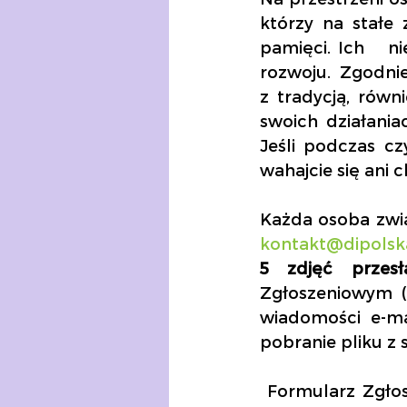
którzy na stałe 
pamięci. Ich   ni
rozwoju.  Zgodnie
z tradycją, równ
swoich działani
Jeśli podczas cz
wahajcie się ani 
kontakt@dipolsk
5 zdjęć przesł
Zgłoszeniowym (z
wiadomości e-ma
pobranie pliku z s
 Formularz Zgłos