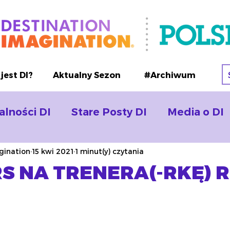
jest DI?
Aktualny Sezon
#Archiwum
alności DI
Stare Posty DI
Media o DI
gination
15 kwi 2021
1 minut(y) czytania
S NA TRENERA(-RKĘ) 