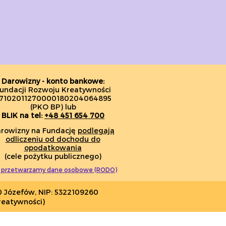
Darowizny - konto bankowe:
undacji Rozwoju Kreatywności
7102011270000180204064895
(PKO BP) lub
BLIK na tel:
+48 451 654 700
rowizny na Fundację
podlegają
odliczeniu od dochodu do
opodatkowania
(cele pożytku publicznego)
 przetwarzamy dane osobowe (RODO)
0 Józefów, NIP: 5322109260
reatywności)