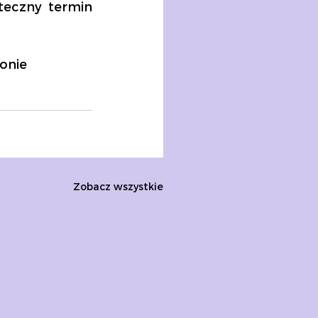
teczny termin 
onie 
Zobacz wszystkie