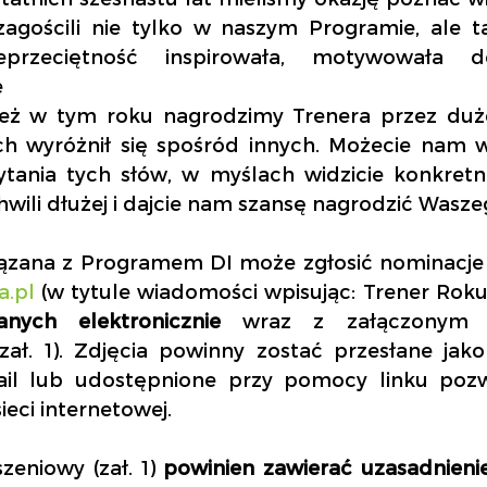
zagościli nie tylko w naszym Programie, ale t
eprzeciętność   inspirowała,   motywowała   do  
 
ież w tym roku nagrodzimy Trenera przez duże 
ach wyróżnił się spośród innych. Możecie nam 
ytania tych słów, w myślach widzicie konkretn
chwili dłużej i dajcie nam szansę nagrodzić Wasze
a.pl
anych elektronicznie 
wraz z załączonym F
ał. 1). Zdjęcia powinny zostać przesłane jako
il lub udostępnione przy pomocy linku pozw
ieci internetowej. 
zeniowy (zał. 1)
 powinien zawierać uzasadnieni