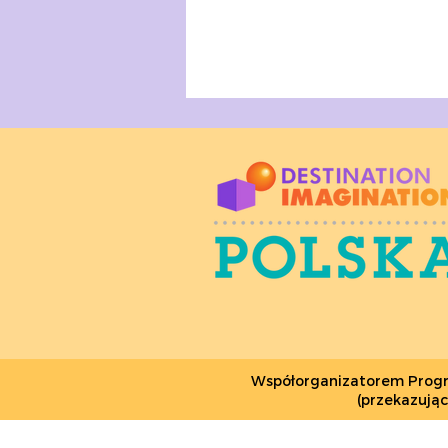
Jesienna przygoda DI-
owa – edycja 2021
Współorganizatorem Program
(przekazują