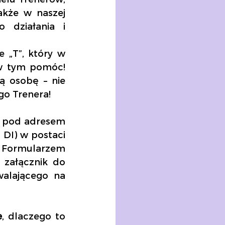
akże w naszej 
działania  i  
„T”, który w 
w tym pomóc! 
ą osobę – nie 
go Trenera! 
Każda osoba związana z Programem DI może zgłosić nominacje pod adresem 
 (w tytule wiadomości wpisując: Trener Roku DI) w postaci 
ormularzem 
 załącznik do 
alającego na 
e
, dlaczego to 