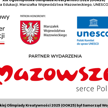
tra Edukacji, Marszałka Województwa Mazowieckiego, UNESCO
skiej Olimpiady Kreatywności 2025 (OOK25) był Samorząd 