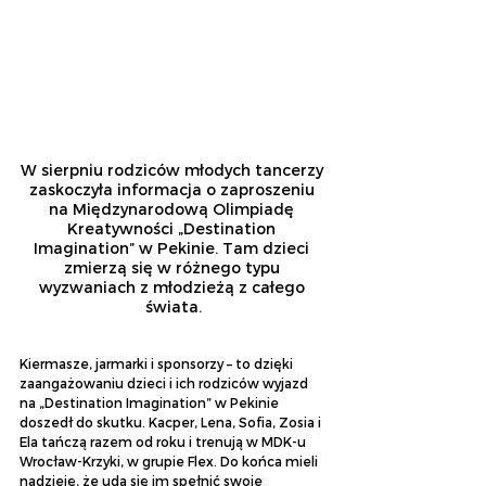
W sierpniu rodziców młodych tancerzy 
zaskoczyła informacja o zaproszeniu 
na Międzynarodową Olimpiadę 
Kreatywności „Destination 
Imagination” w Pekinie. Tam dzieci 
zmierzą się w różnego typu 
wyzwaniach z młodzieżą z całego 
świata.
Kiermasze, jarmarki i sponsorzy – to dzięki 
zaangażowaniu dzieci i ich rodziców wyjazd 
na „Destination Imagination” w Pekinie 
doszedł do skutku. Kacper, Lena, Sofia, Zosia i 
Ela tańczą razem od roku i trenują w MDK-u 
Wrocław-Krzyki, w grupie Flex. Do końca mieli 
nadzieję, że uda się im spełnić swoje 