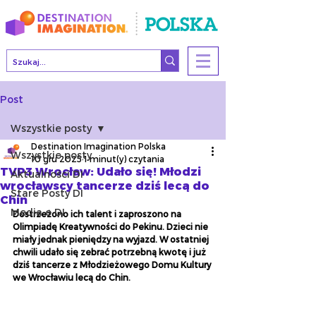
Post
Wszystkie posty
Destination Imagination Polska
Wszystkie posty
10 gru 2025
1 minut(y) czytania
TVP3 Wrocław: Udało się! Młodzi
Aktualności DI
wrocławscy tancerze dziś lecą do
Stare Posty DI
Chin
Media o DI
Dostrzeżono ich talent i zaproszono na 
Olimpiadę Kreatywności do Pekinu. Dzieci nie 
miały jednak pieniędzy na wyjazd. W ostatniej 
chwili udało się zebrać potrzebną kwotę i już 
dziś tancerze z Młodzieżowego Domu Kultury 
we Wrocławiu lecą do Chin.