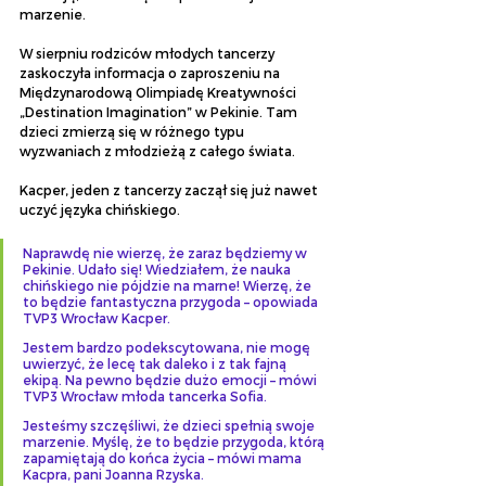
marzenie.
W sierpniu rodziców młodych tancerzy 
zaskoczyła informacja o zaproszeniu na 
Międzynarodową Olimpiadę Kreatywności 
„Destination Imagination” w Pekinie. Tam 
dzieci zmierzą się w różnego typu 
wyzwaniach z młodzieżą z całego świata.
Kacper, jeden z tancerzy zaczął się już nawet 
uczyć języka chińskiego.
Naprawdę nie wierzę, że zaraz będziemy w 
Pekinie. Udało się! Wiedziałem, że nauka 
chińskiego nie pójdzie na marne! Wierzę, że 
to będzie fantastyczna przygoda – opowiada 
TVP3 Wrocław Kacper.
Jestem bardzo podekscytowana, nie mogę 
uwierzyć, że lecę tak daleko i z tak fajną 
ekipą. Na pewno będzie dużo emocji – mówi 
TVP3 Wrocław młoda tancerka Sofia.
Jesteśmy szczęśliwi, że dzieci spełnią swoje 
marzenie. Myślę, że to będzie przygoda, którą 
zapamiętają do końca życia – mówi mama 
Kacpra, pani Joanna Rzyska.