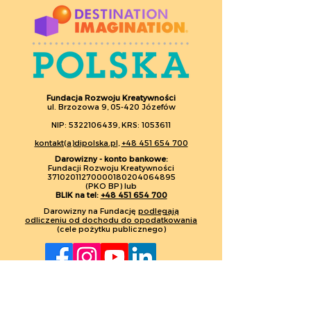
Wizyta polskiej
TVP3 Wrocła
reprezentacji
Dostrzeżono 
Fundacja Rozwoju Kreatywności
Olimpiady
talent i zapr
ul. Brzozowa 9, 05-420 Józefów
Kreatywności
na Olimpiadę
NIP: 5322106439, KRS: 1053611
Destination
Kreatywności
kontakt(a)dipolska.pl
,
+48 451 654 700
Imagination w
Pekinu
Darowizny - konto bankowe:
Ambasadzie RP w
Fundacji Rozwoju Kreatywności
37102011270000180204064895
Pekinie
(PKO BP) lub
BLIK na tel:
+48 451 654 700
Darowizny na Fundację
podlegają
odliczeniu od dochodu do opodatkowania
(cele pożytku publicznego)
Jak przetwarzamy dane osobowe (RODO)