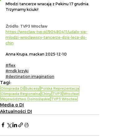
Młodzi tancerze wracają z Pekinu 17 grudnia. 
Trzymamy kciuki!
Źródło: TVP3 Wrocław
https://wroclaw.tvp.pl/90480411/udalo-sie-
mlodzi-wroclawscy-tancerze-dzis-leca-do-
chin
Anna Krupa, mackan 2025-12-10
#flex
#mdk krzyki
#destination imagination
Tagi:
Olimpiada DI
Sukcesy
Polska Reprezentacja
Olimpiada Regionalna
Chiny
TVP3
Wrocław
Województwo Dolnośląskie
TVP3 Wrocław
Media o DI
Aktualności DI