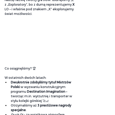
z „Exploratory”, bo z dumą reprezentujemy 
X
LO – i właśnie pod znakiem „X” eksplorujemy 
świat możliwości.
Co osiągnęliśmy? 🏆
W ostatnich dwóch latach:
Dwukrotnie zdobyliśmy tytuł Mistrzów 
Polski
 w wyzwaniu konstrukcyjnym 
programu 
Destination Imagination
 – 
tworząc 
m.in
. wyrzutnię i transporter w 
stylu kolejki górskiej 🚀🎢
Otrzymaliśmy aż 
3 prestiżowe nagrody 
specjalne
:
Duch DI
 – za wyjątkową atmosferę 