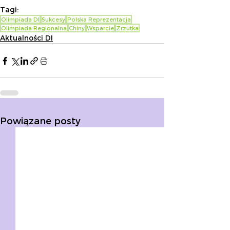
Tagi:
Olimpiada DI
Sukcesy
Polska Reprezentacja
Olimpiada Regionalna
Chiny
Wsparcie
Zrzutka
Aktualności DI
Powiązane posty