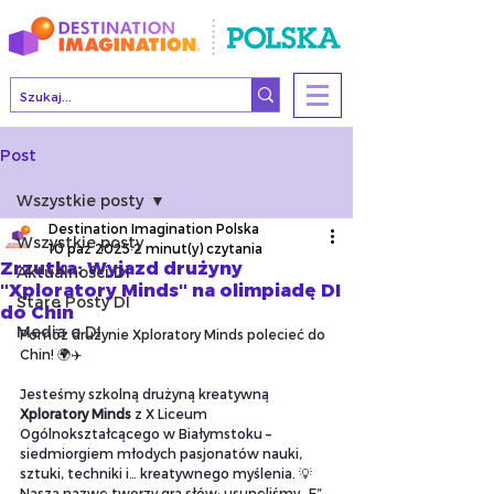
Post
Wszystkie posty
Destination Imagination Polska
Wszystkie posty
10 paź 2025
2 minut(y) czytania
Zrzutka: Wyjazd drużyny
Aktualności DI
"Xploratory Minds" na olimpiadę DI
Stare Posty DI
do Chin
Media o DI
Pomóż drużynie Xploratory Minds polecieć do 
Chin! 🌍✈️
Jesteśmy szkolną drużyną kreatywną 
Xploratory Minds
 z X Liceum 
Ogólnokształcącego w Białymstoku – 
siedmiorgiem młodych pasjonatów nauki, 
sztuki, techniki i… kreatywnego myślenia. 💡 
Naszą nazwę tworzy gra słów: usunęliśmy „E” 