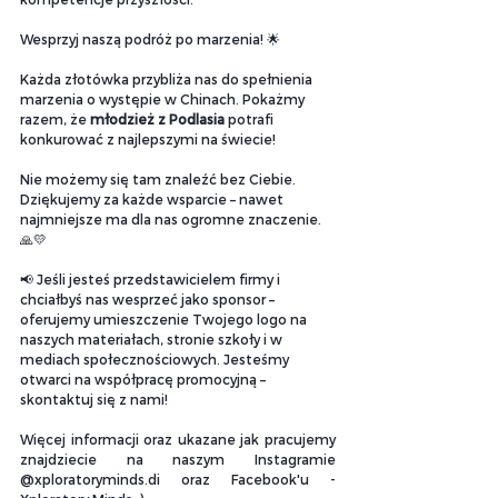
Wesprzyj naszą podróż po marzenia! 🌟
Każda złotówka przybliża nas do spełnienia 
marzenia o występie w Chinach. Pokażmy 
razem, że 
młodzież z Podlasia
 potrafi 
konkurować z najlepszymi na świecie!
Nie możemy się tam znaleźć bez Ciebie. 
Dziękujemy za każde wsparcie – nawet 
najmniejsze ma dla nas ogromne znaczenie. 
🙏💛
📢 Jeśli jesteś przedstawicielem firmy i 
chciałbyś nas wesprzeć jako sponsor – 
oferujemy umieszczenie Twojego logo na 
naszych materiałach, stronie szkoły i w 
mediach społecznościowych. Jesteśmy 
otwarci na współpracę promocyjną – 
skontaktuj się z nami!
Więcej informacji oraz ukazane jak pracujemy 
znajdziecie na naszym Instagramie 
@xploratoryminds.di oraz Facebook'u - 