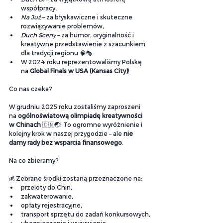
współpracy,
Na Już
 – za błyskawiczne i skuteczne 
rozwiązywanie problemów,
Duch Sceny
 – za humor, oryginalność i 
kreatywne przedstawienie z szacunkiem 
dla tradycji regionu 🧠🎭
W 2024 roku reprezentowaliśmy Polskę 
na 
Global Finals w USA (Kansas City)
!
Co nas czeka?
W grudniu 2025 roku zostaliśmy zaproszeni 
na 
ogólnoświatową olimpiadę kreatywności 
w Chinach
 🇨🇳🌏! To ogromne wyróżnienie i 
kolejny krok w naszej przygodzie – ale 
nie 
damy rady bez wsparcia finansowego
.
Na co zbieramy?
💰 Zebrane środki zostaną przeznaczone na:
przeloty do Chin,
zakwaterowanie,
opłaty rejestracyjne,
transport sprzętu do zadań konkursowych,