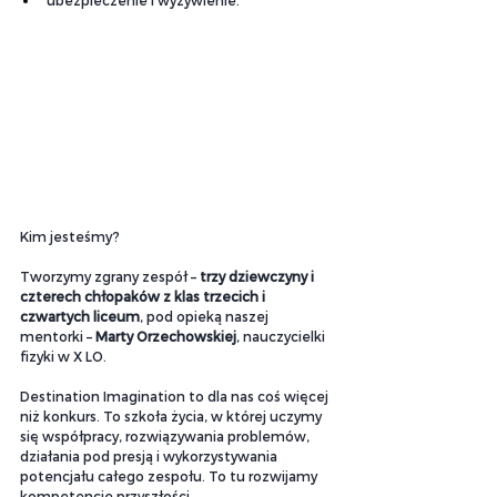
ubezpieczenie i wyżywienie.
Kim jesteśmy?
Tworzymy zgrany zespół – 
trzy dziewczyny i 
czterech chłopaków z klas trzecich i 
czwartych liceum
, pod opieką naszej 
mentorki – 
Marty Orzechowskiej
, nauczycielki 
fizyki w X LO.
Destination Imagination to dla nas coś więcej 
niż konkurs. To szkoła życia, w której uczymy 
się współpracy, rozwiązywania problemów, 
działania pod presją i wykorzystywania 
potencjału całego zespołu. To tu rozwijamy 
kompetencje przyszłości.