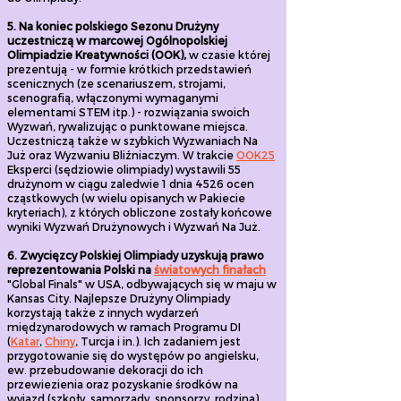
5. Na koniec polskiego Sezonu Drużyny
uczestniczą w marcowej Ogólnopolskiej
Olimpiadzie Kreatywności (OOK),
w czasie której
prezentują - w formie krótkich przedstawień
scenicznych (ze scenariuszem, strojami,
scenografią, włączonymi wymaganymi
elementami STEM itp.) - rozwiązania swoich
Wyzwań, rywalizując o punktowane miejsca.
Uczestniczą także w szybkich Wyzwaniach Na
Już oraz Wyzwaniu Bliźniaczym. W trakcie
OOK25
Eksperci (sędziowie olimpiady) wystawili 55
drużynom w ciągu zaledwie 1 dnia 4526 ocen
cząstkowych (w wielu opisanych w Pakiecie
kryteriach), z których obliczone zostały końcowe
wyniki Wyzwań Drużynowych i Wyzwań Na Już.
6. Zwycięzcy Polskiej Olimpiady uzyskują prawo
reprezentowania Polski na
światowych finałach
"Global Finals" w USA, odbywających się w maju w
Kansas City. Najlepsze Drużyny Olimpiady
korzystają także z innych wydarzeń
międzynarodowych w ramach Programu DI
(
Katar
,
Chiny
, Turcja i in.). Ich zadaniem jest
przygotowanie się do występów po angielsku,
ew. przebudowanie dekoracji do ich
przewiezienia oraz pozyskanie środków na
wyjazd (szkoły, samorządy, sponsorzy, rodzina).