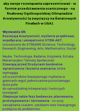
aby swoje rozwiązania zaprezentować - w
formie przedstawienia scenicznego - na
finałowej Ogólnopolskiej Olimpiadzie
Kreatywności (a zwycięzcy na Światowych
Finałach w USA).
Wyzwania DI:
Rozwijają kreatywność, myślenie projektowe,
współpracę i umiejętności STEM-ART,
rozszerzone do STREAMS (Science, Technology,
Research, Engineering, Arts, Mathematics, Social
-
Nauka, Technologia, Badania, Inżynieria, Sztuka,
Matematyka i Tematy Społeczne).
Stawiają przed Drużynami konkretne
ograniczenia i kryteria oceniania
, które
wymagają
od uczestników kreatywnego myślenia w
granicach reguł, jednocześnie pozostawiając
duże pole
do samodzielnej interpretacji i twórczych
rozwiązań.
Obejmują także fazy badawcze, planowania,
prototypowania i testowania
- co uczy
zarządzania czasem, zasobami oraz iteracyjnego
podejścia do problemów.