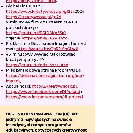
https://bit.ly/OOK24-foto
;
Global Finals 2025:
https://www.kreatywnosc.pl/gf25
; 2024:
https://kreatywnosc.pl/gf24
;
9-minutowy filmik z uczestnictwa 8
polskich drużyn:
https://youtu.be/BRID8Kg35i0
;
zdjęcia:
https://bit.ly/GF24-foto
;
Krótki film o Destination Imagination (4,5
min):
https://youtu.be/QhRJ-SbGLw0
;
45-minutowy wywiad "Jak rozwijać
kreatywny umysł?":
https://youtu.be/odYTW3t_AY8
;
Międzynarodowa strona Programu DI:
https://destinationimagination.org/our-
impact
;
Aktualności:
https://kreatywnosc.pl
,
https://www.facebook.com/DIPoland
i
https://www.instagram.com/di_poland
.
DESTINATION IMAGINATION (DI) jest
jednym z największych na świecie
interdyscyplinarnych programów
edukacyjnych, dotyczących kreatywności