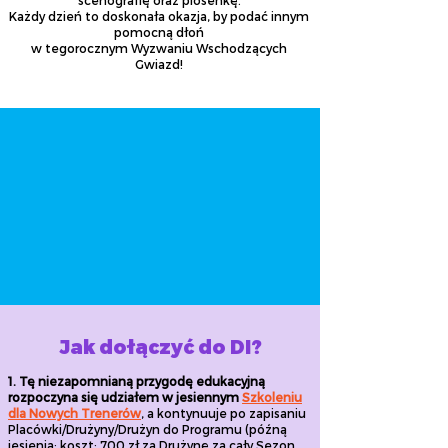
scenografię oraz piosenkę.
Każdy dzień to doskonała okazja, by podać innym
pomocną dłoń
w tegorocznym Wyzwaniu Wschodzących
Gwiazd!
Jak dołączyć do DI?
1. Tę niezapomnianą przygodę edukacyjną
rozpoczyna się udziałem w jesiennym
Szkoleniu
dla Nowych Trenerów
, a kontynuuje po zapisaniu
Placówki/Drużyny/Drużyn do Programu (późną
jesienią; koszt: 700 zł za Drużynę za cały Sezon