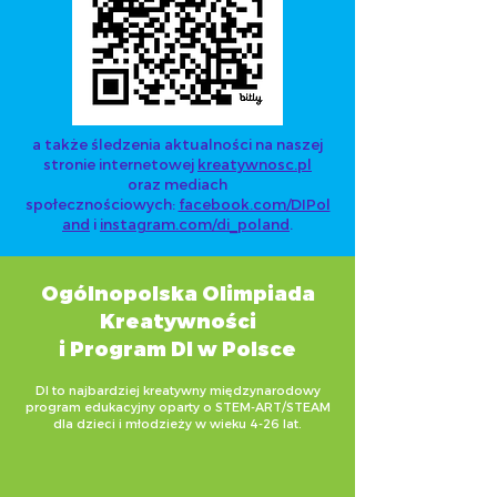
a także śledzenia aktualności na naszej
stronie internetowej
kreatywnosc.pl
oraz mediach
społecznościowych:
facebook.com/DIPol
and
i
instagram.com/di_poland
.
Ogólnopolska Olimpiada
Kreatywności
i Program DI w Polsce
DI to najbardziej kreatywny międzynarodowy
program edukacyjny oparty o STEM-ART/STEAM
dla dzieci i młodzieży w wieku 4-26 lat.