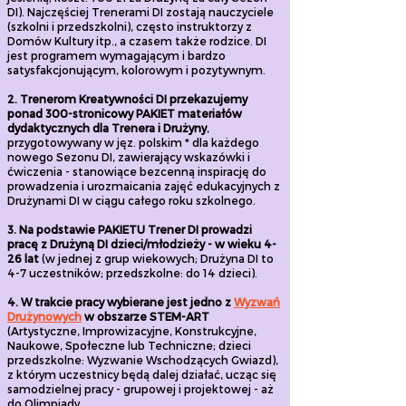
DI)
.
Najczęściej Trenerami DI zostają nauczyciele
(szkolni i przedszkolni), często instruktorzy z
Domów Kultury itp., a czasem także rodzice. DI
jest programem wymagającym i bardzo
satysfakcjonującym, kolorowym i pozytywnym.
2. Trenerom Kreatywności DI przekazujemy
ponad 300-stronicowy PAKIET materiałów
dydaktycznych dla Trenera i Drużyny
,
przygotowywany w jęz. polskim * dla każdego
nowego Sezonu DI, zawierający wskazówki i
ćwiczenia - stanowiące bezcenną inspirację do
prowadzenia i urozmaicania zajęć edukacyjnych z
Drużynami DI w ciągu całego roku szkolnego.
3. Na podstawie PAKIETU Trener DI prowadzi
pracę z Drużyną DI dzieci/młodzieży - w wieku 4-
26 lat
(w jednej z grup wiekowych; Drużyna DI to
4-7 uczestników; przedszkolne: do 14 dzieci).
4. W trakcie pracy wybierane jest jedno z
Wyzwań
Drużynowych
w obszarze STEM-ART
(Artystyczne, Improwizacyjne, Konstrukcyjne,
Naukowe, Społeczne lub Techniczne; dzieci
przedszkolne: Wyzwanie Wschodzących Gwiazd),
z którym uczestnicy będą dalej działać, ucząc się
samodzielnej pracy - grupowej i projektowej - aż
do Olimpiady.