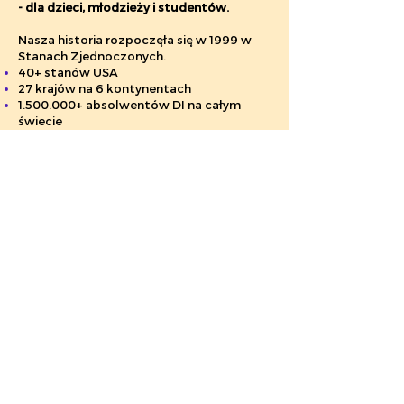
- dla dzieci, młodzieży i studentów.
Nasza historia rozpoczęła się w 1999 w
Stanach Zjednoczonych.
40+ stanów USA
27 krajów na 6 kontynentach
1.500.000
+ absolwentów DI na całym
świecie
Program zorientowany jest na rozwój
kreatywności oraz umiejętności takich
jak:
Myślenie dywergencyjne, nieszablonowe
podejście do rozwiązywania problemów;
Design Thinking /myślenie projektowe:
research, planowanie strategiczne,
kreacja, prototypowanie, wdrożenie,
ewaluacja;
Zarządzanie projektem, czasem,
zasobami;
Ekspresja twórcza (storytelling,
aktorstwo, scenografia);
Współpraca i budowanie zaufania w
grupie;
Diagnoza potrzeb i oczekiwań;