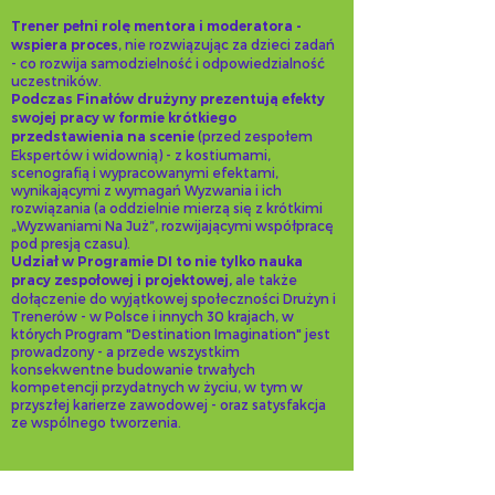
Trener pełni rolę mentora i moderatora -
wspiera proces
, nie rozwiązując za dzieci zadań
- co rozwija samodzielność i odpowiedzialność
uczestników.
Podczas Finałów drużyny prezentują efekty
swojej pracy w formie krótkiego
przedstawienia na scenie
(przed zespołem
Ekspertów i widownią) - z kostiumami,
scenografią i wypracowanymi efektami,
wynikającymi z wymagań Wyzwania i ich
rozwiązania (a oddzielnie mierzą się z krótkimi
„Wyzwaniami Na Już”, rozwijającymi współpracę
pod presją czasu).
Udział w Programie DI to nie tylko nauka
pracy zespołowej i projektowej,
ale także
dołączenie do wyjątkowej społeczności Drużyn i
Trenerów - w Polsce i innych 30 krajach, w
których Program "Destination Imagination" jest
prowadzony - a przede wszystkim
konsekwentne budowanie trwałych
kompetencji przydatnych w życiu, w tym w
przyszłej karierze zawodowej - oraz satysfakcja
ze wspólnego tworzenia.