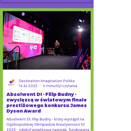
Destination Imagination Polska
14 lis 2025
4 minut(y) czytania
Absolwent DI - Filip Budny -
zwycięzcą w światowym finale
prestiżowego konkursu James
Dyson Award
Absolwent DI, Filip Budny - który wystąpił na
Ogólnopolskiej Olimpiadzie Kreatywności DI
2025 - zdobył wyjątkową nagrodę, fundowaną