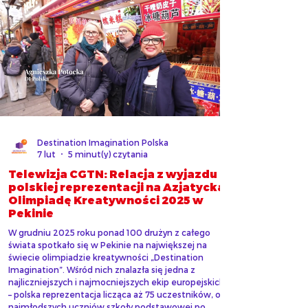
Destination Imagination Polska
7 lut
5 minut(y) czytania
Telewizja CGTN: Relacja z wyjazdu
polskiej reprezentacji na Azjatycką
Olimpiadę Kreatywności 2025 w
Pekinie
W grudniu 2025 roku ponad 100 drużyn z całego
świata spotkało się w Pekinie na największej na
świecie olimpiadzie kreatywności „Destination
Imagination”. Wśród nich znalazła się jedna z
najliczniejszych i najmocniejszych ekip europejskich
– polska reprezentacja licząca aż 75 uczestników, od
najmłodszych uczniów szkoły podstawowej po