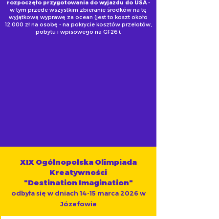
rozpoczęło przygotowania do wyjazdu do USA
-
w tym przede wszystkim zbieranie środków na tę
wyjątkową wyprawę za ocean (jest to koszt około
12.000 zł na osobę - na pokrycie kosztów
przelotów,
pobytu i wpisowego na GF26)
.
XIX Ogólnopolska Olimpiada
Kreatywności
"Destination Imagination"
odbyła się w dniach 14-15 marca 2026 w
Józefowie