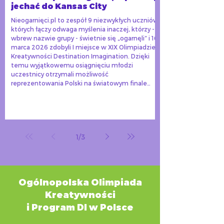
jechać do Kansas City
Nieogarnięci.pl to zespół 9 niezwykłych uczniów,
których łączy odwaga myślenia inaczej, którzy -
wbrew nazwie grupy - świetnie się „ogarnęli” i 16
marca 2026 zdobyli I miejsce w XIX Olimpiadzie
Kreatywności Destination Imagination. Dzięki
temu wyjątkowemu osiągnięciu młodzi
uczestnicy otrzymali możliwość
reprezentowania Polski na światowym finale
konkursu, który odbędzie się w maju tego roku w
Kansas City (USA).
1
/
3
Ogólnopolska Olimpiada
Kreatywności
i Program DI w Polsce