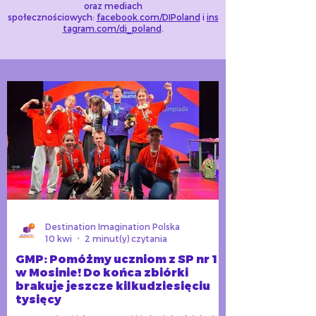
oraz mediach
społecznościowych:
facebook.com/DIPoland
i
ins
tagram.com/di_poland
.
Destination Imagination Polska
10 kwi
2 minut(y) czytania
GMP: Pomóżmy uczniom z SP nr 1
w Mosinie! Do końca zbiórki
brakuje jeszcze kilkudziesięciu
tysięcy