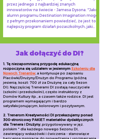
przez jednego z najbardziej znanych
innowatorów na świecie - Jamesa Dysona. "Jako
alumn programu Destination Imagination mogę
z pełnym przekonaniem powiedzieć, że jest to
najlepszy program działań pozaszkolnych, jaki
jest dostępny. Uczy kreatywności,
nieszablonowego rozwiązywania problemów,
współpracy w zespole, a jednocześnie stanowi
niezwykłą
Jak dołączyć do DI?
1. Tę niezapomnianą przygodę edukacyjną
rozpoczyna się udziałem w jesiennym
Szkoleniu dla
Nowych Trenerów
, a kontynuuje po zapisaniu
Placówki/Drużyny/Drużyn do Programu (późną
jesienią; koszt: 700 zł za Drużynę za cały Sezon
DI)
.
Najczęściej Trenerami DI zostają nauczyciele
(szkolni i przedszkolni), często instruktorzy z
Domów Kultury itp., a czasem także rodzice. DI jest
programem wymagającym i bardzo
satysfakcjonującym, kolorowym i pozytywnym.
2. Trenerom Kreatywności DI przekazujemy ponad
300-stronicowy PAKIET materiałów dydaktycznych
dla Trenera i Drużyny
, przygotowywany w jęz.
polskim * dla każdego nowego Sezonu DI,
zawierający wskazówki i ćwiczenia - stanowiące
bezcenną inspirację do prowadzenia i urozmaicania