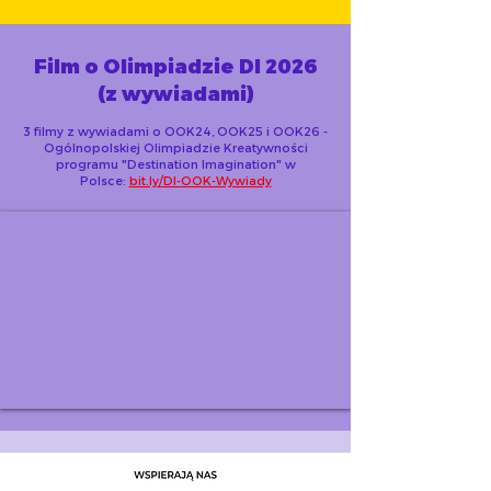
Film o Olimpiadzie DI 2026
(z wywiadami)
3 filmy z wywiadami o OOK24, OOK25 i OOK26 -
Ogólnopolskiej Olimpiadzie Kreatywności
programu "Destination Imagination" w
Polsce:
bit.ly/DI-OOK-Wywiady