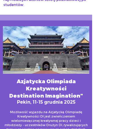
studentów.
Azjatycka Olimpiada
Kreatywności
Destination Imagination"
Pekin, 11-15 grudnia 2025
Możliwość wyjazdu na Azjatycką Olimpiadę
Kreatywności DI jest zwieńczeniem
wielomiesięcznej kreatywnej pracy dzieci i
młodzieży - uczestników Drużyn DI, rywalizujących