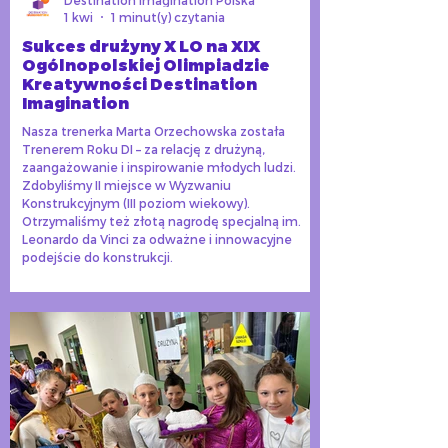
Destination Imagination Polska
1 kwi
1 minut(y) czytania
Sukces drużyny X LO na XIX
Ogólnopolskiej Olimpiadzie
Kreatywności Destination
Imagination
Nasza trenerka Marta Orzechowska została
Trenerem Roku DI – za relację z drużyną,
zaangażowanie i inspirowanie młodych ludzi.
Zdobyliśmy II miejsce w Wyzwaniu
Konstrukcyjnym (III poziom wiekowy).
Otrzymaliśmy też złotą nagrodę specjalną im.
Leonardo da Vinci za odważne i innowacyjne
podejście do konstrukcji.