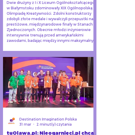
Dwie drużyny z I i X Liceum Ogólnokształcącego
w Białymstoku zdominowały XIX Ogólnopolską
Olimpiadę Kreatywności. Zdolni konstruktorzy
zdobyli złote medale i wywalczyli przepustki na
prestiżowe, międzynarodowe finały w Stanach
Zjednoczonych. Obecnie młodzi inżynierowie
intensywnie trenują przed amerykańskimi
zawodami, badając między innymi maksymalny
udźwig mostów z patyczków po lodach oraz
sprawdzając stabilność wysokich wież z patyków
do szaszłyków.
Destination Imagination Polska
31 mar
2 minut(y) czytania
tuOlawa.pl: Nieogarnięci.pl chcą