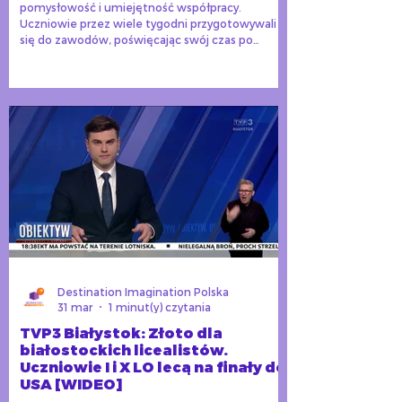
pomysłowość i umiejętność współpracy.
Uczniowie przez wiele tygodni przygotowywali
się do zawodów, poświęcając swój czas po
lekcjach, podczas weekendów i ferii na próby i
dopracowywanie projektów.
Destination Imagination Polska
31 mar
1 minut(y) czytania
TVP3 Białystok: Złoto dla
białostockich licealistów.
Uczniowie I i X LO lecą na finały do
USA [WIDEO]