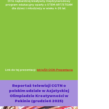
DI to najbardziej kreatywny międzynarodowy
program edukacyjny oparty o STEM-ART/STEAM
dla dzieci i młodzieży w wieku 4-26 lat.
​​Link do tej prezentacji:
bit.ly/DI-OOK-Prezentacja
Reportaż telewizji CGTN o
polskim udziale w Azjatyckiej
Olimpiadzie Kreatywności w
Pekinie (grudzień 2025)