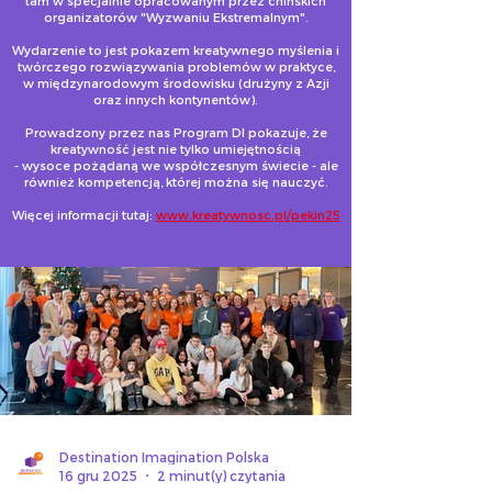
tam w specjalnie opracowanym przez chińskich
organizatorów "Wyzwaniu Ekstremalnym".
Wydarzenie to jest pokazem kreatywnego myślenia i
twórczego rozwiązywania problemów w praktyce,
w międzynarodowym środowisku (drużyny z Azji
oraz innych kontynentów).
Prowadzony przez nas Program DI pokazuje, że
kreatywność jest nie tylko umiejętnością
- wysoce pożądaną we współczesnym świecie - ale
również kompetencją, której można się nauczyć.
Więcej informacji tutaj:
www.kreatywnosc.pl/pekin25
Destination Imagination Polska
16 gru 2025
2 minut(y) czytania