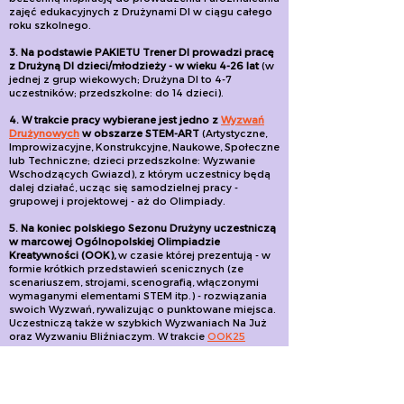
zajęć edukacyjnych z Drużynami DI w ciągu całego
roku szkolnego.
3. Na podstawie PAKIETU Trener DI prowadzi pracę
z Drużyną DI dzieci/młodzieży - w wieku 4-26 lat
(w
jednej z grup wiekowych; Drużyna DI to 4-7
uczestników; przedszkolne: do 14 dzieci).
4. W trakcie pracy wybierane jest jedno z
Wyzwań
Drużynowych
w obszarze STEM-ART
(Artystyczne,
Improwizacyjne, Konstrukcyjne, Naukowe, Społeczne
lub Techniczne; dzieci przedszkolne: Wyzwanie
Wschodzących Gwiazd), z którym uczestnicy będą
dalej działać, ucząc się samodzielnej pracy -
grupowej i projektowej - aż do Olimpiady.
5. Na koniec polskiego Sezonu Drużyny uczestniczą
w marcowej Ogólnopolskiej Olimpiadzie
Kreatywności (OOK),
w czasie której prezentują - w
formie krótkich przedstawień scenicznych (ze
scenariuszem, strojami, scenografią, włączonymi
wymaganymi elementami STEM itp.) - rozwiązania
swoich Wyzwań, rywalizując o punktowane miejsca.
Uczestniczą także w szybkich Wyzwaniach Na Już
oraz Wyzwaniu Bliźniaczym. W trakcie
OOK25
Eksperci (sędziowie olimpiady) wystawili 55
drużynom w ciągu zaledwie 1 dnia 4526 ocen
cząstkowych (w wielu opisanych w Pakiecie
kryteriach), z których obliczone zostały końcowe
wyniki Wyzwań Drużynowych i Wyzwań Na Już.