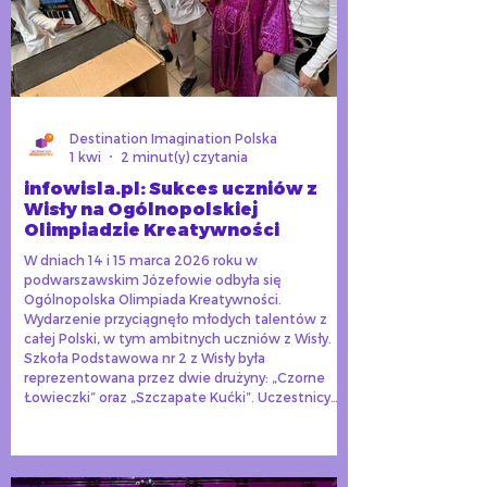
Destination Imagination Polska
1 kwi
2 minut(y) czytania
infowisla.pl: Sukces uczniów z
Wisły na Ogólnopolskiej
Olimpiadzie Kreatywności
W dniach 14 i 15 marca 2026 roku w
podwarszawskim Józefowie odbyła się
Ogólnopolska Olimpiada Kreatywności.
Wydarzenie przyciągnęło młodych talentów z
całej Polski, w tym ambitnych uczniów z Wisły.
Szkoła Podstawowa nr 2 z Wisły była
reprezentowana przez dwie drużyny: „Czorne
Łowieczki” oraz „Szczapate Kućki”. Uczestnicy
stanęli przed wyzwaniem, które wymagało nie
tylko wiedzy, ale także kreatywności i
umiejętności pracy zespołowej.