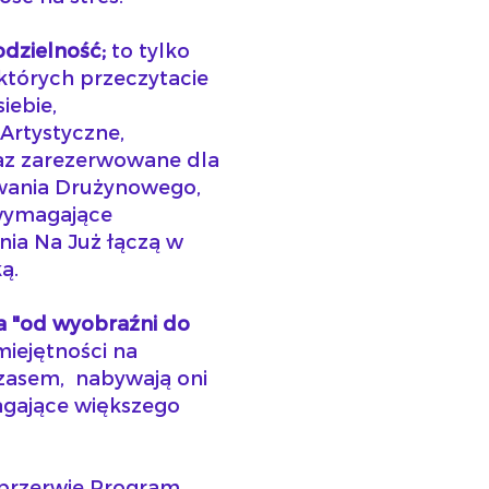
odzielność;
to tylko
których przeczytacie
iebie,
Artystyczne,
raz zarezerwowane dla
wania Drużynowego,
 wymagające
nia Na Już łączą w
ą.
a "od wyobraźni do
iejętności na
czasem, nabywają oni
magające większego
przerwie Program