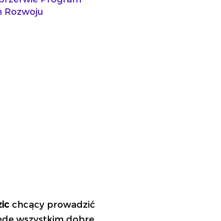
m Rozwoju
ic
chcący prowadzić
rzede wszystkim dobre