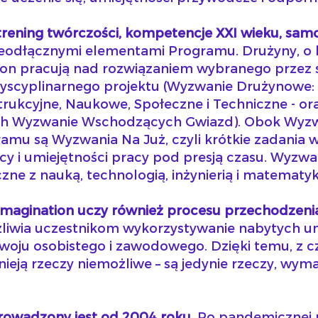
trening twórczości, kompetencje XXI wieku, sam
 nieodłącznymi elementami Programu. Drużyny, o 
ezon pracują nad rozwiązaniem wybranego przez s
dyscyplinarnego projektu (Wyzwanie Drużynowe: 
trukcyjne, Naukowe, Społeczne i Techniczne - o
ch Wyzwanie Wschodzących Gwiazd). Obok Wyz
amu są Wyzwania Na Już, czyli krótkie zadania
y i umiejętności pracy pod presją czasu. Wyzwa
zne z nauką, technologią, inżynierią i matematyk
Imagination uczy również procesu przechodzeni
żliwia uczestnikom wykorzystywanie nabytych um
zwoju osobistego i zawodowego. Dzięki temu, z 
tnieją rzeczy niemożliwe – są jedynie rzeczy, wy
prowadzony jest od 2004 roku.
Po pandemicznej 