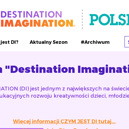
jest DI?
Aktualny Sezon
#Archiwum
a "Destination Imaginat
ION (DI) jest jednym z największych na świecie
acyjnych rozwoju kreatywności dzieci, młodzie
Więcej informacji CZYM JEST DI tutaj...