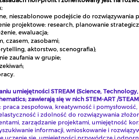
k:
ne, nieszablonowe podejście do rozwiązywania
nie projektowe: research, planowanie strategicz
enie, ewaluacja;
m, czasem, zasobami;
rytelling, aktorstwo, scenografia);
ie zaufania w grupie;
zekiwań;
racy.
ijaniu umiejętności STREAM (Science, Technology,
thematics; zawierają się w nich STEM-ART /STEAM
ak: praca zespołowa, kreatywność i pomysłowość,
 elastyczność i zdolność do rozwiązywania złoż
entami, zarządzanie projektami, umiejętność korz
yszukiwanie informacji, wnioskowanie i rozwiąz
e uczenie się, umiejętności przywódcze i odporn