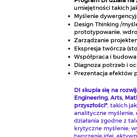
umiejętności takich ja
Myślenie dywergencyj
Design Thinking /myśle
prototypowanie, wdroż
Zarządzanie projekte
Ekspresja twórcza (sto
Współpraca i budowan
Diagnoza potrzeb i oc
Prezentacja efektów p
DI skupia się na rozw
Engineering, Arts, Ma
przyszłości"
, takich j
analityczne myślenie,
działania zgodne z tal
krytyczne myślenie, w
tworzenie idei, aktywn