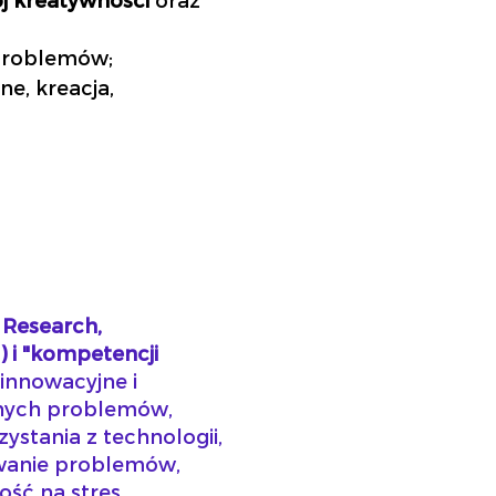
 problemów;
ne, kreacja,
 Research,
) i "kompetencji
 innowacyjne i
onych problemów,
ystania z technologii,
ywanie problemów,
ość na stres.