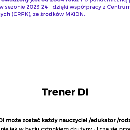
w sezonie 2023-24 - dzięki współpracy z Centru
ych (CRPK), ze środków MKiDN.
Trener DI
 może zostać każdy nauczyciel /edukator /rodz
nie jak w byciu członkiem drużyny - liczą się p