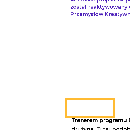
został reaktywowany 
Przemysłów Kreatywn
Trenerem programu DI
drużynę. Tutaj, podob