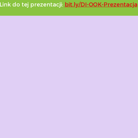
​​Link do tej prezentacji:
bit.ly/DI-OOK-Prezentacja