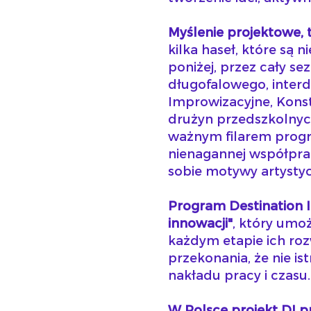
Myślenie projektowe, 
kilka haseł, które są
poniżej, przez cały s
długofalowego, inter
Improwizacyjne, Kons
drużyn przedszkolny
ważnym filarem progr
nienagannej współprac
sobie motywy artystyc
Program Destination 
innowacji"
, który umo
każdym etapie ich ro
przekonania, że nie is
nakładu pracy i czasu.
W Polsce projekt DI 