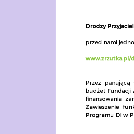
Drodzy Przyjaciel
przed nami jedn
www.zrzutka.pl/d
Przez panującą 
budżet Fundacji 
finansowania za
Zawieszenie fun
Programu DI w Po