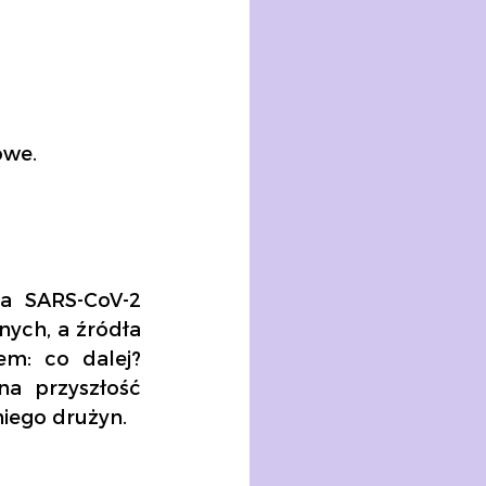
owe.
a SARS-CoV-2 
ych, a źródła 
m: co dalej? 
a przyszłość 
iego drużyn.