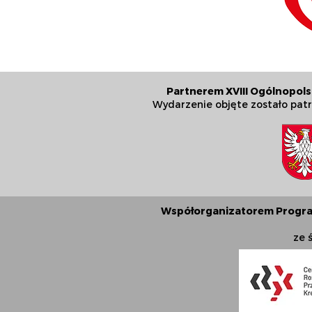
Partnerem XVIII Ogólnopol
Wydarzenie objęte zostało pa
Współorganizatorem Program
ze 