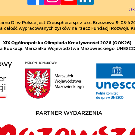
2021/2022
Jak
u DI w Polsce jest Creosphera sp. z o.o., Brzozowa 9, 05-42
ca całość wypracowanych zysków na rzecz Fundacji Rozwoju K
XIX Ogólnopolska Olimpiada Kreatywności 2026 (OOK26)
tra Edukacji, Marszałka Województwa Mazowieckiego, UNESCO