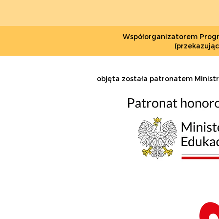
owa – edycja 2021
Współorganizatorem Program
(przekazują
objęta została patronatem Minis