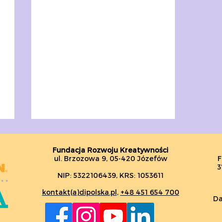
Fundacja Rozwoju Kreatywności
ul. Brzozowa 9, 05-420 Józefów
F
3
NIP: 5322106439, KRS: 1053611
kontakt(a)dipolska.pl
,
+48 451 654 700
Da
NOWY SEZON DI!