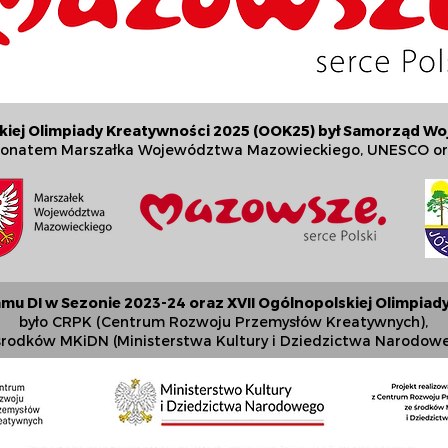
skiej Olimpiady Kreatywności 2025 (OOK25) był Samorząd 
tronatem Marszałka Województwa Mazowieckiego, UNESCO or
u DI w Sezonie 2023-24 oraz XVII Ogólnopolskiej Olimpiad
było CRPK (Centrum Rozwoju Przemysłów Kreatywnych),
środków MKiDN (Ministerstwa Kultury i Dziedzictwa Narodow