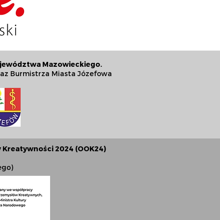
Województwa Mazowieckiego.
az Burmistrza Miasta Józefowa
y Kreatywności 2024 (OOK24)
ego)